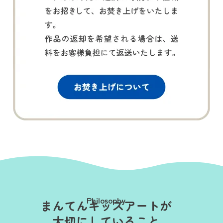
Philosophy
まんてんキッズアートが
大切にしていること